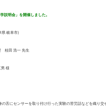
・進学説明会
」を開催しました。
阜県
岐阜市
)
 桂田 浩一 先生
」
男 様
の舌にセンサーを取り付け行った実験の苦労話などを織り交