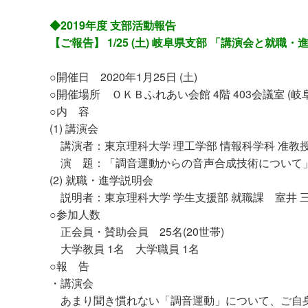
◆2019年度 支部活動報告
【ご報告】 1/25 (土) 岐阜県支部 「講演会と就職
○開催日
2020
年
1
月25日
(土
)
○開催場所 ＯＫＢふれあい会館 4階 403会議室
(岐
○内 容
(1) 講演会
講演者：東京理科大学 理工学部 情報科学科 准教授
演 題：「調音運動からの音声合成技術について
(2) 就職・進学説明会
説明者：東京理科大学 学生支援部 就職課 室井 三
○参加人数
正会員・賛助会員 25
名
(20
世帯
)
大学教員 1名 大学職員 1名
○報 告
・講演会
あまり聞き慣れない「調音運動」について、ご自身