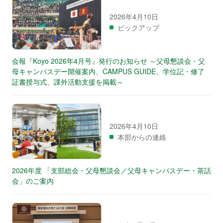
2026年4月10日
ピックアップ
会報『Koyo 2026年4月号』発行のお知らせ ～父母懇談会・父
母キャンパスデー開催案内、CAMPUS GUIDE、学位記・修了
証書授与式、課外活動支援を掲載～
2026年4月10日
本部からの連絡
2026年度 「支部総会・父母懇談会／父母キャンパスデー・茶話
会」のご案内