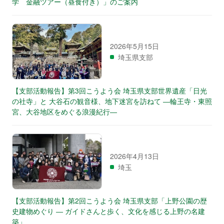
学 金融ツアー（昼食付き）」のご案内
2026年5月15日
埼玉県支部
【支部活動報告】第3回こうよう会 埼玉県支部世界遺産「日光
の社寺」と 大谷石の観音様、地下迷宮を訪ねて ―輪王寺・東照
宮、大谷地区をめぐる浪漫紀行―
2026年4月13日
埼玉
【支部活動報告】第2回こうよう会 埼玉県支部「上野公園の歴
史建物めぐり ― ガイドさんと歩く、文化を感じる上野の名建
築」