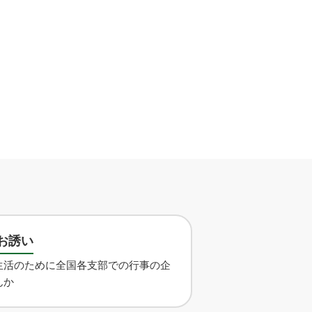
お誘い
生活のために全国各支部での行事の企
んか