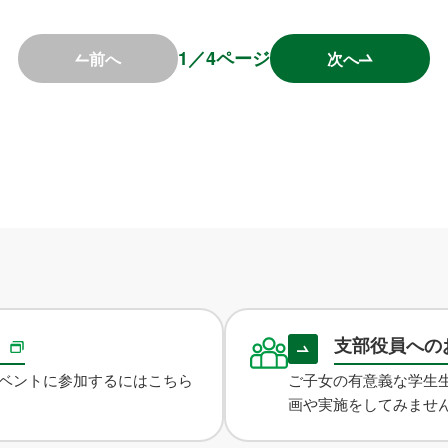
1
／
4
ページ
前へ
次へ
録
支部役員への
ベントに参加するにはこちら
ご子女の有意義な学生
画や実施をしてみませ