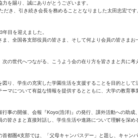
協力を賜り、誠にありがとうございます。
いただき、引き続き会長を務めることとなりました太田忠宏です
。
23年目を迎えました。
さま、全国各支部役員の皆さま、そして何より会員の皆さまお
次の世代へつながる、こうよう会の在り方を皆さまと共に考
図り、学生の充実した学園生活を支援することを目的として
テーマについて有益な情報を提供するとともに、大学の教育事
事の開催、会報『Koyo(浩洋)』の発行、課外活動への助
員の皆さまと直接対話し、学生生活や進路について理解を深め
の首都圏4支部では、「父母キャンパスデー」と題し、キャン