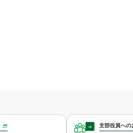
録
支部役員への