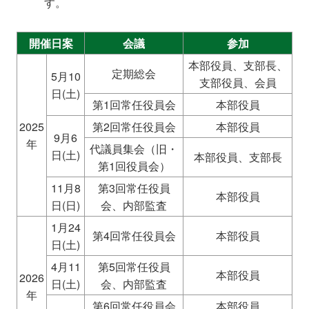
す。
開催日案
会議
参加
本部役員、支部長、
定期総会
5月10
支部役員、会員
日(土)
第1回常任役員会
本部役員
2025
第2回常任役員会
本部役員
9月6
年
代議員集会（旧・
日(土)
本部役員、支部長
第1回役員会）
11月8
第3回常任役員
本部役員
日(日)
会、内部監査
1月24
第4回常任役員会
本部役員
日(土)
4月11
第5回常任役員
本部役員
2026
日(土)
会、内部監査
年
第6回常任役員会
本部役員