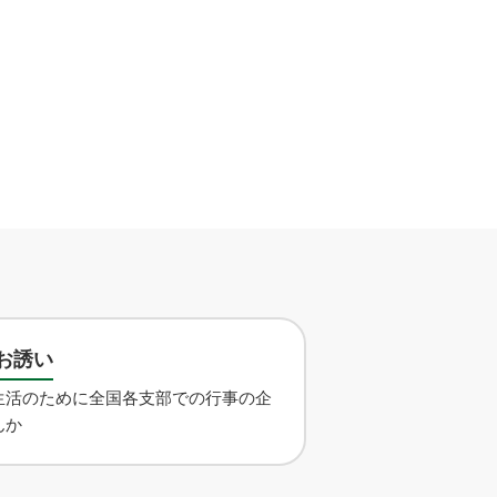
お誘い
生活のために全国各支部での行事の企
んか