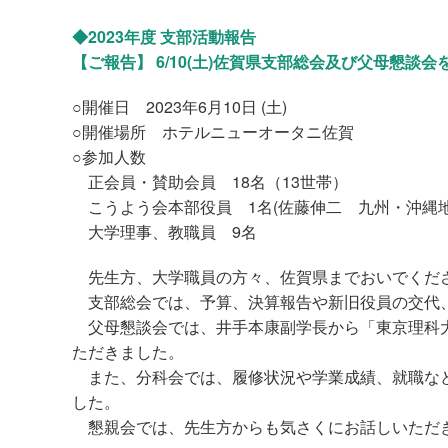
◆2023年度 支部活動報告
【ご報告】 6/10(土)佐賀県支部総会及び父母懇談
○開催日 2023年6月10日 (土)
○開催場所 ホテルニューオータニ佐賀
○参加人数
正会員・賛助会員 18名（13世帯）
こうよう会本部役員 1名(佐藤伸二 九州・沖縄地
大学理事、教職員 9名
先生方、大学職員の方々、佐賀県までおいでくだ
支部総会では、予算、決算報告や新旧役員の交代
父母懇談会では、井手本康副学長から「東京理科大
ただきました。
また、分科会では、履修状況や学業成績、就職など
した。
懇親会では、先生方からも気さくにお話しいただき