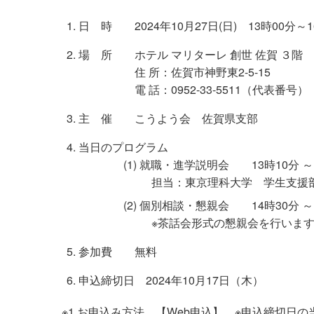
日 時 2024年10月27日(日) 13時00分～1
場 所 ホテル マリターレ 創世 佐賀 ３階
住 所：佐賀市神野東2-5-15
電 話：0952-33-5511（代表番号）
主 催 こうよう会 佐賀県支部
当日のプログラム
(1) 就職・進学説明会 13時10分 ～ 
担当：東京理科大学 学生支援部
(2) 個別相談・懇親会 14時30分 ～ 
※茶話会形式の懇親会を行いま
参加費 無料
申込締切日 2024年10月17日（木）
※1 お申込み方法 【Web申込】 ※申込締切日