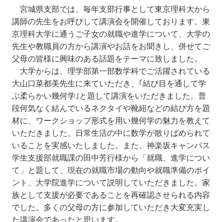
宮城県支部では、毎年支部行事として東京理科大から
講師の先生をお呼びして講演会を開催しております。東
京理科大学に通うご子女の就職や進学について、大学の
先生や教職員の方から講演やお話をお聞きし、併せてご
父母の皆様に興味のある話題をテーマに致しました。
大学からは、理学部第一部数学科でご活躍されている
大山口菜都美先生に来ていただき、｢結び目を通して学
ぶ柔らかい幾何学｣と題して講演をいただきました。普
段何気なく結んでいるネクタイや靴紐などの結び方を題
材に、ワークショップ形式を用い幾何学の魅力を教えて
いただきました。日常生活の中に数学が散りばめられて
いることを実感いたしました。また、神楽坂キャンパス
学生支援部就職課の田中芳行様から「就職、進学につい
て」と題して、現在の就職市場の動向や就職準備のポイ
ント、大学院進学について説明していただきました。家
族として支援が必要であることを再確認させられる内容
でした。多くの父母の方に参加していただき大変充実し
た講演会であったと思います。