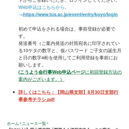
Web申込はこちらから。
→
https://www.tus.ac.jp/event/entry/koyo/login
初めて申込をされる場合は、事前登録が必要で
す。
発送番号（ご案内発送の封筒宛名に印字されてい
る
10ケタの数字と、仮パスワード ご子女の誕生月
と日の数字4桁を使用してご利用登録を事前にお
願いします。
(こうよう会行事Web申込ページ
に初回登録方法の
案内がございます。）
詳しくはこちら：【岡山県支部】8月30日支部行
事参考チラシ.pdf
ホーム
ニュース一覧