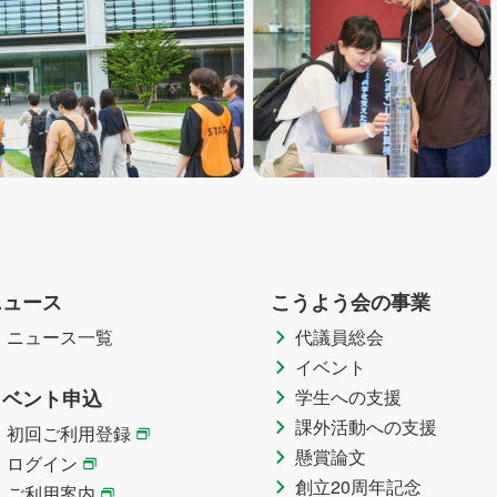
ニュース
こうよう会の事業
ニュース一覧
代議員総会
イベント
イベント申込
学生への支援
課外活動への支援
初回ご利用登録
懸賞論文
ログイン
創立20周年記念
ご利用案内