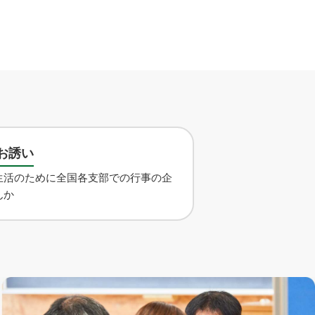
お誘い
生活のために全国各支部での行事の企
んか