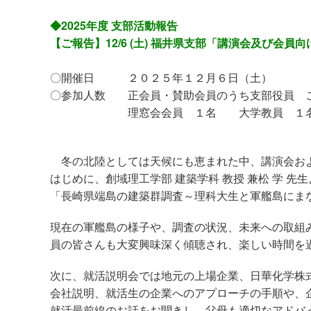
◆2025年度 支部活動報告
【ご報告】12/6
(土) 福井県支部「講演会及び会員
〇開催日 ２０２５年１２月６日（土）
〇参加人数 正会員・賛助会員のうち支部役員 
理窓会会員 １名 大学教員 １
冬の北陸としては天候にも恵まれた中、講演会お
はじめに、創域理工学部 建築学科 教授 兼松 学 先
「長崎県端島の建築群調査～理科大生と軍艦島にま
現在の軍艦島の様子や、調査の状況、未来への取組
員の皆さんも大変興味深く傾聴され、楽しい時間を
次に、就活説明会では地元の上場企業、日華化学株
会社説明、就活生の企業へのアプローチの手順や、
就活最前線のお話をお聞き
し
、父母も適切なアドバ