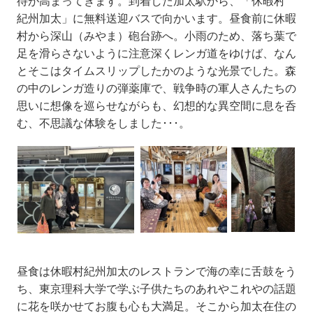
待が高まってきます。到着した加太駅から、「休暇村
紀州加太」に無料送迎バスで向かいます。昼食前に休暇
村から深山（みやま）砲台跡へ。小雨のため、落ち葉で
足を滑らさないように注意深くレンガ道をゆけば、なん
とそこはタイムスリップしたかのような光景でした。森
の中のレンガ造りの弾薬庫で、戦争時の軍人さんたちの
思いに想像を巡らせながらも、幻想的な異空間に息を呑
む、不思議な体験をしました･･･。
昼食は休暇村紀州加太のレストランで海の幸に舌鼓をう
ち、東京理科大学で学ぶ子供たちのあれやこれやの話題
に花を咲かせてお腹も心も大満足。そこから加太在住の