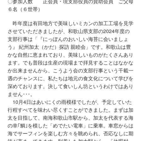
〇参加人数 正会員・現支部役員の賛助会員 ご父母
６名（６世帯）
昨年度は有田地方で美味しいミカンの加工工場を見学
させていただきましたが、和歌山県支部の
2024
年度の
支部行事は「『にっぽんのおいしい海苔に会いましょ
う』 紀州加太（かだ）探訪 親睦会」です。和歌山は豊
かな自然に恵まれており、美味しいものがたくさんあり
ます。でも普段は生産の現場まで拝見することはなかな
か出来ませんから、こうよう会の支部行事という千載一
遇のチャンスに、私たちは地元の食文化について学びを
深めております。決して食いしん坊というわけではあり
ません･･･。
10
月
4
日はあいにくの雨模様でしたが、予定していた
行程すべてを味わい尽くすことができました。まずは加
太を目指して、南海和歌山市駅から、加太を代表する海
の幸｢鯛｣を模した「めでたい電車」に乗車。車窓からは
海でサーフィンを楽しむ方々を眺められ、否応なしに期