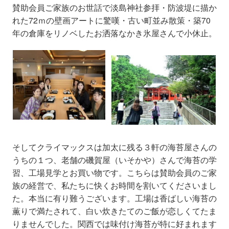
賛助会員ご家族のお世話で淡島神社参拝・防波堤に描か
れた
72
ｍの壁画アートに驚嘆・古い町並み散策・築
70
年の倉庫をリノベしたお洒落なかき氷屋さんで小休止。
そしてクライマックスは加太に残る３軒の海苔屋さんの
うちの１つ、老舗の磯賀屋（いそかや）さんで海苔の学
習、工場見学とお買い物です。こちらは賛助会員のご家
族の経営で、私たちに快くお時間を割いてくださいまし
た。本当に有り難うございます。工場は香ばしい海苔の
薫りで満たされて、白い炊きたてのご飯が恋しくてたま
りませんでした。関西では味付け海苔が特に好まれます