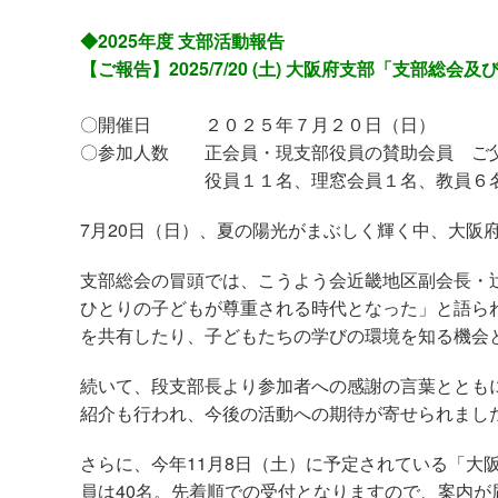
◆2025年度 支部活動報告
【ご報告】2025/7/20 (土) 大阪府
支部「支部総会及
〇開催日 ２０２５年７月２０日（日）
〇参加人数 正会員・現支部役員の賛助会員 ご
役員１１名、理窓会員１名、教員６名
7月
20
日（日）、夏の陽光がまぶしく輝く中、大阪
支部総会の冒頭では、こうよう会近畿地区副会長・
ひとりの子どもが尊重される時代となった」と語ら
を共有したり、子どもたちの学びの環境を知る機会
続いて、段支部長より参加者への感謝の言葉ととも
紹介も行われ、今後の活動への期待が寄せられまし
さらに、今年
11
月
8
日（土）に予定されている「大
員は
40
名。先着順での受付となりますので、案内が