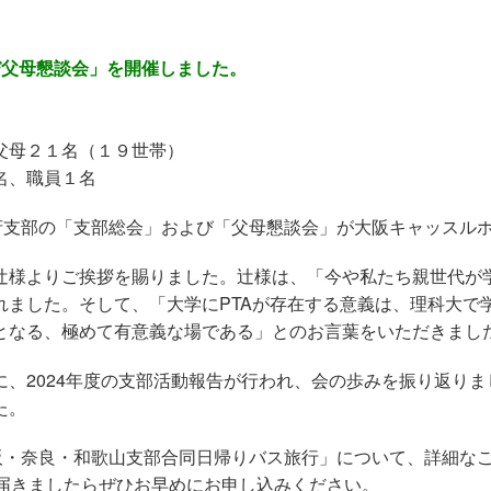
び父母懇談会」を開催しました。
父母２１名（１９世帯）
、職員１名
府支部の「支部総会」および「父母懇談会」が大阪キャッスル
辻様よりご挨拶を賜りました。辻様は、「今や私たち親世代が
れました。そして、「大学に
PTA
が存在する意義は、理科大で
となる、極めて有意義な場である」とのお言葉をいただきまし
に、
2024
年度の支部活動報告が行われ、会の歩みを振り返りま
た。
阪・奈良・和歌山支部合同日帰りバス旅行」について、詳細な
届きましたらぜひお早めにお申し込みください。