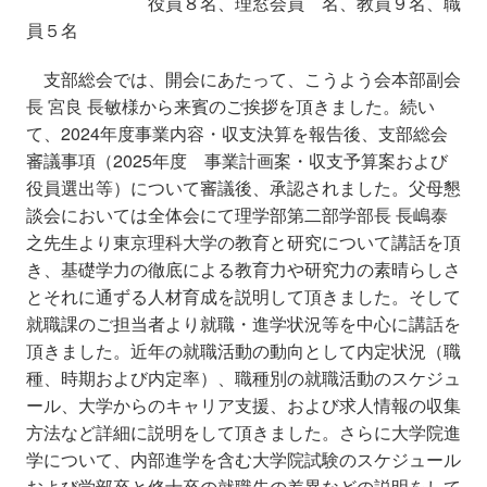
役員８名、理窓会員 名、教員９名、職
員５名
支部総会では、開会にあたって、こうよう会本部副会
長 宮良 長敏様から来賓のご挨拶を頂きました。続い
て、2024年度事業内容・収支決算を報告後、支部総会
審議事項（2025年度 事業計画案・収支予算案および
役員選出等）について審議後、承認されました。父母懇
談会においては全体会にて理学部第二部学部長 長嶋泰
之先生より東京理科大学の教育と研究について講話を頂
き、基礎学力の徹底による教育力や研究力の素晴らしさ
とそれに通ずる人材育成を説明して頂きました。そして
就職課のご担当者より就職・進学状況等を中心に講話を
頂きました。近年の就職活動の動向として内定状況（職
種、時期および内定率）、職種別の就職活動のスケジュ
ール、大学からのキャリア支援、および求人情報の収集
方法など詳細に説明をして頂きました。さらに大学院進
学について、内部進学を含む大学院試験のスケジュール
および学部卒と修士卒の就職先の差異などの説明をして